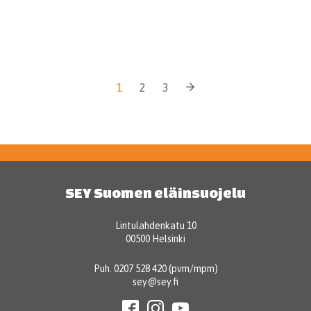
1
2
3
SEY Suomen eläinsuojelu
Lintulahdenkatu 10
00500 Helsinki
Puh. 0207 528 420 (pvm/mpm)
sey@sey.fi